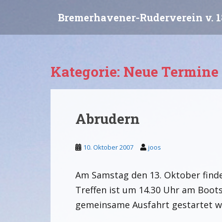
S
Bremerhavener-Ruderverein v. 1
k
i
p
t
o
Kategorie:
Neue Termine
m
a
i
n
Abrudern
c
o
n
10. Oktober 2007
joos
t
e
Am Samstag den 13. Oktober findet
n
t
Treffen ist um 14.30 Uhr am Boots
gemeinsame Ausfahrt gestartet w