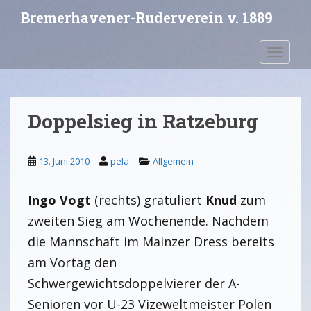
S
Bremerhavener-Ruderverein v. 1889
k
i
Toggle 
p
t
o
m
Doppelsieg in Ratzeburg
a
i
n
13. Juni 2010
pela
Allgemein
c
o
Ingo Vogt
(rechts) gratuliert
Knud
zum
n
t
zweiten Sieg am Wochenende. Nachdem
e
die Mannschaft im Mainzer Dress bereits
n
am Vortag den
t
Schwergewichtsdoppelvierer der A-
Senioren vor U-23 Vizeweltmeister Polen