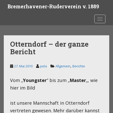
S
Bremerhavener-Ruderverein v. 1889
k
i
Toggle 
p
t
o
m
Otterndorf – der ganze
a
i
Bericht
n
c
,
27. Mai 2010
pela
Allgemein
Berichte
o
n
t
Vom „
Youngster
“ bis zum „
Master
„, wie
e
hier im Bild
n
t
ist unsere Mannschaft in Otterndorf
vertreten gewesen. Mehr darüber kannst