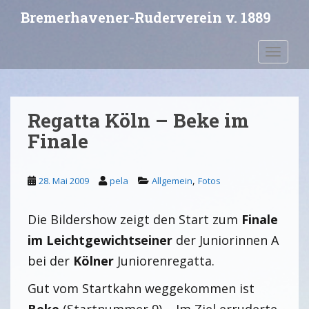
S
Bremerhavener-Ruderverein v. 1889
k
i
Toggle 
p
t
o
m
Regatta Köln – Beke im
a
i
Finale
n
c
,
28. Mai 2009
pela
Allgemein
Fotos
o
n
t
Die Bildershow zeigt den Start zum
Finale
e
im Leichtgewichtseiner
der Juniorinnen A
n
bei der
Kölner
Juniorenregatta.
t
Gut vom Startkahn weggekommen ist