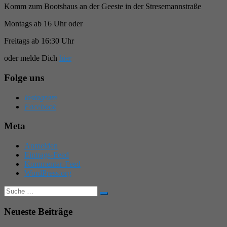
Komm zum Bootshaus an der Geeste in der Stresemannstraße
Montags ab 16 Uhr oder
Freitags ab 16:30 Uhr
oder melde Dich
hier
Folge uns
Instagram
Facebook
Meta
Anmelden
Eintrags-Feed
Kommentar-Feed
WordPress.org
Suche
nach:
Neueste Beiträge