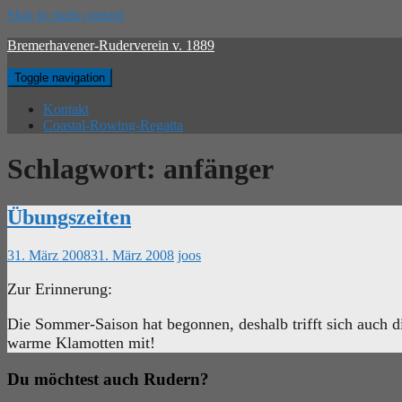
Skip to main content
Bremerhavener-Ruderverein v. 1889
Toggle navigation
Kontakt
Coastal-Rowing-Regatta
Schlagwort:
anfänger
Übungszeiten
31. März 2008
31. März 2008
joos
Zur Erinnerung:
Die Sommer-Saison hat begonnen, deshalb trifft sich auch 
warme Klamotten mit!
Du möchtest auch Rudern?