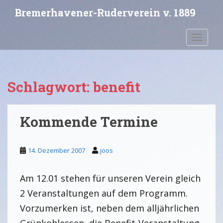
S
Bremerhavener-Ruderverein v. 1889
k
i
Toggle 
p
t
o
m
Schlagwort:
benefit
a
i
n
Kommende Termine
c
o
n
14. Dezember 2007
joos
t
e
n
Am 12.01 stehen für unseren Verein gleich
t
2 Veranstaltungen auf dem Programm.
Vorzumerken ist, neben dem alljährlichen