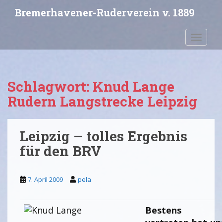
S
Bremerhavener-Ruderverein v. 1889
k
i
Toggle 
p
t
o
m
Schlagwort:
Knud Lange
a
i
Rudern Langstrecke Leipzig
n
c
o
Leipzig – tolles Ergebnis
n
für den BRV
t
e
n
7. April 2009
pela
t
Bestens