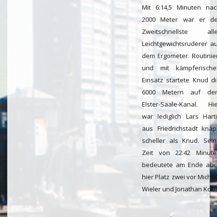
Mit 6:14,5 Minuten nac
2000 Meter war er de
Zweitschnellste alle
Leichtgewichtsruderer a
dem Ergometer. Routinie
und mit kämpferische
Einsatz startete Knud d
6000 Metern auf de
Elster-Saale-Kanal. Hi
war lediglich Lars Hart
aus Friedrichstadt kna
scheller als Knud. Sei
Zeit von 22:42 Minute
bedeutete am Ende auc
hier Platz zwei vor Micha
Wieler und Jonathan Koch