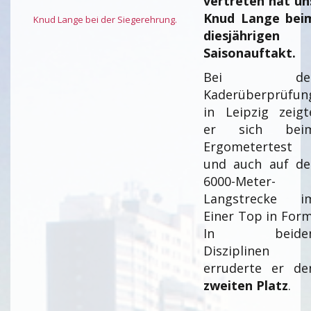
vertreten hat un
Knud Lange bei
Knud Lange bei der Siegerehrung.
diesjährigen
Saisonauftakt.
Bei de
Kaderüberprüfun
in Leipzig zeigt
er sich bei
Ergometertest
und auch auf de
6000-Meter-
Langstrecke i
Einer Top in Form
In beide
Disziplinen
erruderte er de
zweiten Platz
.