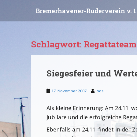
S
Bremerhavener-Ruderverein v. 1
k
i
p
t
o
Schlagwort:
Regattateam
m
a
i
n
Siegesfeier und Wert
c
o
n
17. November 2007
joos
t
e
Als kleine Erinnerung: Am 24.11. 
n
t
Jubilare und die erfolgreiche Reg
Ebenfalls am 24.11. findet in der Z