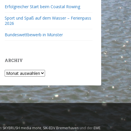
Erfolgreicher Start beim Coastal Rowing
Sport und Spaß auf dem Wasser – Ferienpass
2026
Bundeswettbewerb in Münster
ARCHIV
on
SKYBRUSH media more
,
SIK-EDV Bremerhaven
und der
EWE
.