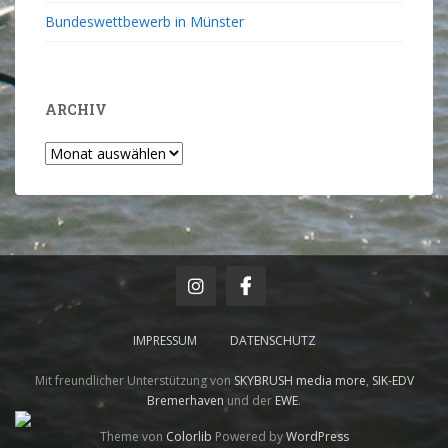
Bundeswettbewerb in Münster
ARCHIV
IMPRESSUM
DATENSCHUTZ
Mit freundlicher Unterstützung von
SKYBRUSH media more
,
SIK-EDV
Bremerhaven
und der
EWE
.
Theme von
Colorlib
Powered by
WordPress