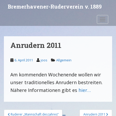
S
Bremerhavener-Ruderverein v. 1889
k
i
Toggle 
p
t
o
m
Anrudern 2011
a
i
n
6. April 2011
joos
Allgemein
c
o
Am kommenden Wochenende wollen wir
n
t
unser traditionelles Anrudern bestreiten.
e
Nähere Informationen gibt es
hier…
n
t
Ruderer „Mannschaft des Jahres“
Anrudern 2011