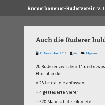
S
Bremerhavener-Ruderverein v. 1
k
i
p
t
o
m
Auch die Ruderer huld
a
i
n
11. November 2013
Iris
Allgemein
c
o
20 Ruderer zwischen 11 und etwas
n
t
Elternhände
e
= 23 Leute, die anfassen
n
t
= 4 gesteuerte Vierer
= 520 Mannschaftskilometer