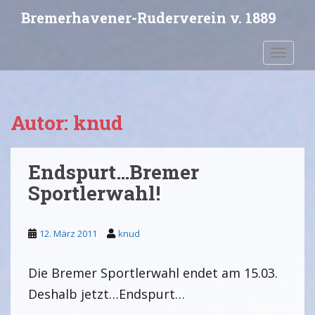
S
Bremerhavener-Ruderverein v. 1889
k
i
Toggle 
p
t
o
m
Autor:
knud
a
i
n
Endspurt…Bremer
c
o
Sportlerwahl!
n
t
e
12. März 2011
knud
n
t
Die Bremer Sportlerwahl endet am 15.03.
Deshalb jetzt…Endspurt…