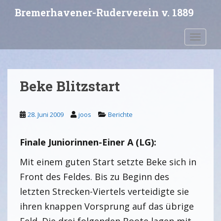
S
Bremerhavener-Ruderverein v. 1889
k
i
Toggle 
p
t
o
m
Beke Blitzstart
a
i
n
28. Juni 2009
joos
Berichte
c
o
Finale Juniorinnen-Einer A (LG):
n
t
Mit einem guten Start setzte Beke sich in
e
n
Front des Feldes. Bis zu Beginn des
t
letzten Strecken-Viertels verteidigte sie
ihren knappen Vorsprung auf das übrige