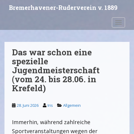
S
Bremerhavener-Ruderverein v. 1889
k
i
Toggle 
p
t
o
m
Das war schon eine
a
i
spezielle
n
Jugendmeisterschaft
c
(vom 24. bis 28.06. in
o
Krefeld)
n
t
e
28. Juni 2026
Iris
Allgemein
n
t
Immerhin, während zahlreiche
Sportveranstaltungen wegen der