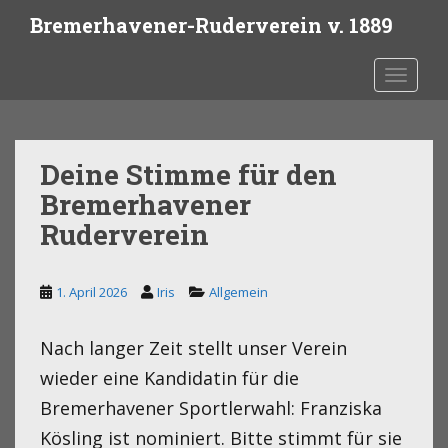
S
Bremerhavener-Ruderverein v. 1889
k
i
Toggle 
p
t
o
m
Deine Stimme für den
a
i
Bremerhavener
n
Ruderverein
c
o
n
1. April 2026
Iris
Allgemein
t
e
Nach langer Zeit stellt unser Verein
n
wieder eine Kandidatin für die
t
Bremerhavener Sportlerwahl: Franziska
Kösling ist nominiert. Bitte stimmt für sie