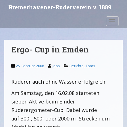
S
Bremerhavener-Ruderverein v. 1889
k
i
Toggle 
p
t
o
m
Ergo- Cup in Emden
a
i
n
,
25. Februar 2008
joos
Berichte
Fotos
c
o
Ruderer auch ohne Wasser erfolgreich
n
t
Am Samstag, den 16.02.08 starteten
e
n
sieben Aktive beim Emder
t
Ruderergometer-Cup. Dabei wurde
auf 300-, 500- oder 2000 m -Strecken um