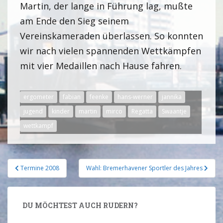
Martin, der lange in Führung lag, mußte
am Ende den Sieg seinem
Vereinskameraden überlassen. So konnten
wir nach vielen spannenden Wettkämpfen
mit vier Medaillen nach Hause fahren.
ergometer
fabian
feenke
hans-werner
jannika
jugend
kinder
martin
mirco
Regatta
Swaantje
wettkampf
Termine 2008
Wahl: Bremerhavener Sportler des Jahres
DU MÖCHTEST AUCH RUDERN?