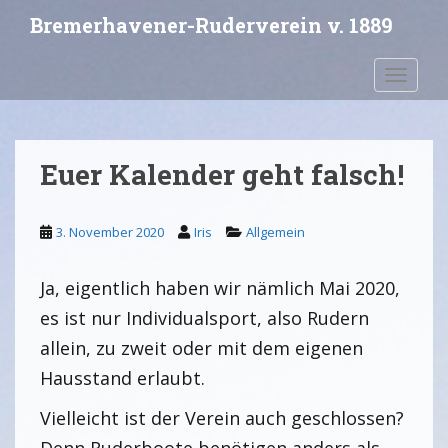
S
Bremerhavener-Ruderverein v. 1889
k
i
Toggle 
p
t
o
m
Euer Kalender geht falsch!
a
i
n
3. November 2020
Iris
Allgemein
c
o
Ja, eigentlich haben wir nämlich Mai 2020,
n
t
es ist nur Individualsport, also Rudern
e
allein, zu zweit oder mit dem eigenen
n
Hausstand erlaubt.
t
Vielleicht ist der Verein auch geschlossen?