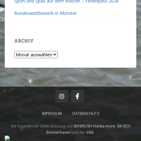
Sport und Spaß auf dem Wasser – Ferienpass 2026
Bundeswettbewerb in Münster
ARCHIV
IMPRESSUM
DATENSCHUTZ
Mit freundlicher Unterstützung von
SKYBRUSH media more
,
SIK-EDV
Bremerhaven
und der
EWE
.