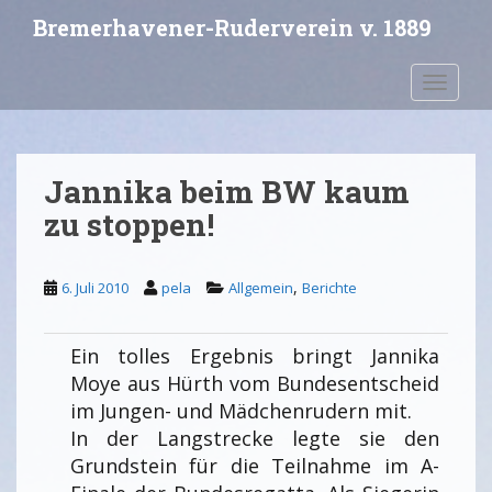
S
Bremerhavener-Ruderverein v. 1889
k
i
Toggle 
p
t
o
m
Jannika beim BW kaum
a
i
zu stoppen!
n
c
,
6. Juli 2010
pela
Allgemein
Berichte
o
n
t
Ein tolles Ergebnis bringt Jannika
e
Moye aus Hürth vom Bundesentscheid
n
im Jungen- und Mädchenrudern mit.
t
In der Langstrecke legte sie den
Grundstein für die Teilnahme im A-