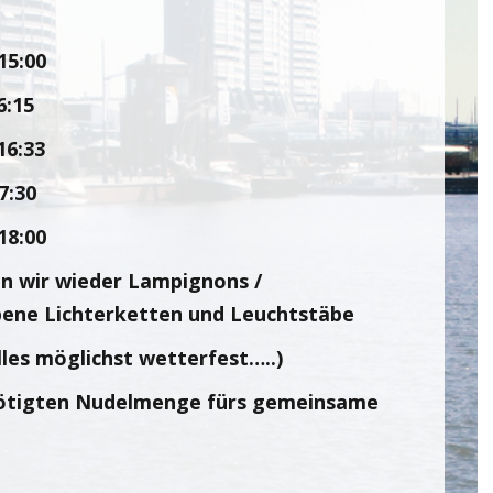
:00
15
:33
30
8:00
n wir wieder Lampignons /
bene Lichterketten und Leuchtstäbe
lles möglichst wetterfest…..)
ötigten Nudelmenge fürs gemeinsame