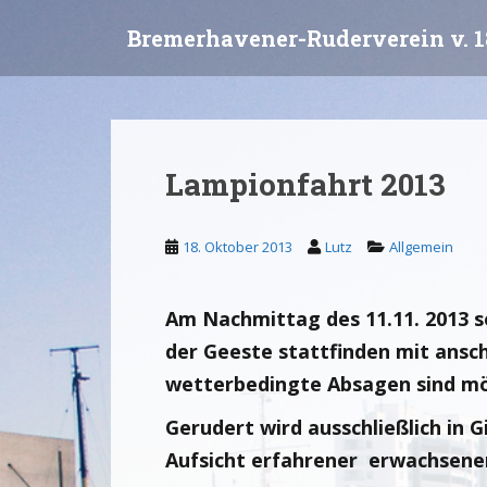
S
Bremerhavener-Ruderverein v. 1
k
i
p
t
o
m
Lampionfahrt 2013
a
i
n
18. Oktober 2013
Lutz
Allgemein
c
o
n
Am Nachmittag des 11.11. 2013 so
t
der Geeste stattfinden mit ansc
e
wetterbedingte Absagen sind mö
n
t
Gerudert wird ausschließlich in G
Aufsicht erfahrener erwachsener