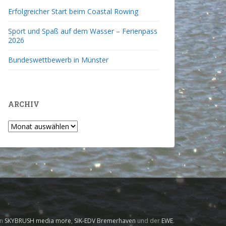
Erfolgreicher Start beim Coastal Rowing
Sport und Spaß auf dem Wasser – Ferienpass
2026
Bundeswettbewerb in Münster
ARCHIV
on
SKYBRUSH media more
,
SIK-EDV Bremerhaven
und der
EWE
.