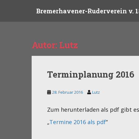
S
Bremerhavener-Ruderverein v. 1
k
i
p
t
o
Autor:
Lutz
m
a
i
n
Terminplanung 2016
c
o
n
28. Februar 2016
Lutz
t
e
Zum herunterladen als pdf gibt es
n
t
„
Termine 2016 als pdf
“