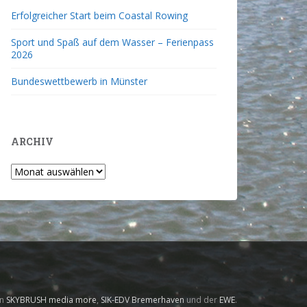
Erfolgreicher Start beim Coastal Rowing
Sport und Spaß auf dem Wasser – Ferienpass
2026
Bundeswettbewerb in Münster
ARCHIV
on
SKYBRUSH media more
,
SIK-EDV Bremerhaven
und der
EWE
.