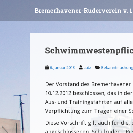
S
Bremerhavener-Ruderverein v. 1
k
i
p
t
o
m
Schwimmwestenpflic
a
i
n
6. Januar 2013
Lutz
Bekanntmachun
c
o
Der Vorstand des Bremerhavener R
n
t
10.12.2012 beschlossen, das in de
e
Aus- und Trainingsfahrten auf all
n
Verpflichtung zum Tragen einer 
t
Diese Vorschrift gilt auch für di
angeschlossenen, Schulruder – Ri