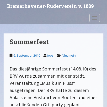
S
Bremerhavener-Ruderverein v. 1889
k
i
Toggle 
p
t
o
m
Sommerfest
a
i
n
6. September 2010
joos
Allgemein
c
o
Das diesjährige Sommerfest (14.08.10) des
n
t
BRV wurde zusammen mit der städt.
e
Veranstaltung „Musik am Fluss“
n
ausgetragen. Der BRV hatte zu diesem
t
Anlass eine Ausfahrt von Booten und einer
anschließenden Grillparty geplant.