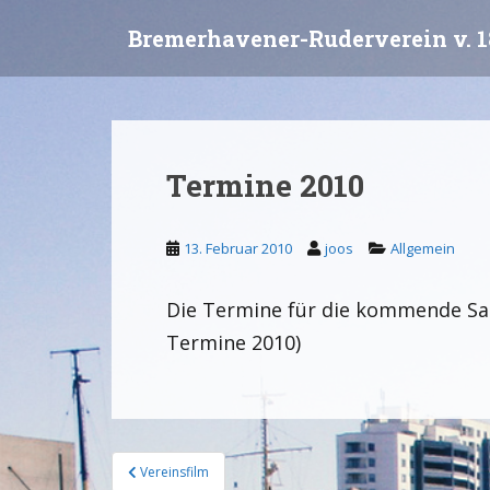
S
Bremerhavener-Ruderverein v. 1
k
i
p
t
o
m
Termine 2010
a
i
n
13. Februar 2010
joos
Allgemein
c
o
Die Termine für die kommende Sais
n
t
Termine 2010)
e
n
t
Vereinsfilm