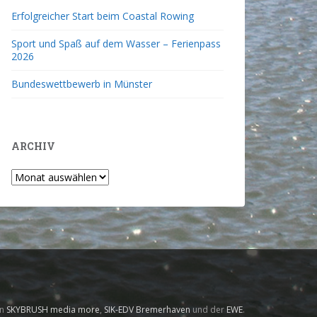
Erfolgreicher Start beim Coastal Rowing
Sport und Spaß auf dem Wasser – Ferienpass
2026
Bundeswettbewerb in Münster
ARCHIV
on
SKYBRUSH media more
,
SIK-EDV Bremerhaven
und der
EWE
.