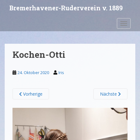
S
Bremerhavener-Ruderverein v. 1889
k
i
Toggle 
p
t
o
m
Kochen-Otti
a
i
n
24. Oktober 2020
Iris
c
o
n
Vorherige
Nächste
t
e
n
t