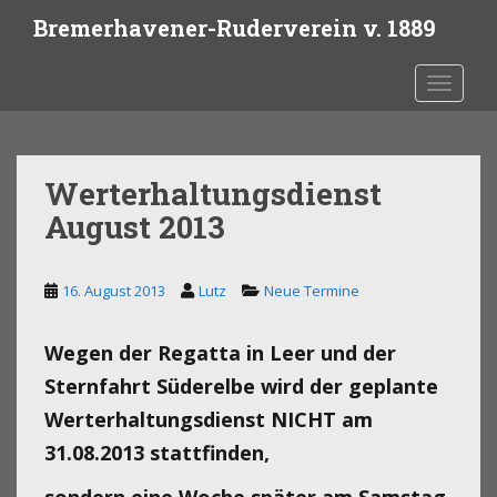
S
Bremerhavener-Ruderverein v. 1889
k
i
Toggle 
p
t
o
m
Werterhaltungsdienst
a
i
August 2013
n
c
16. August 2013
Lutz
Neue Termine
o
n
t
Wegen der Regatta in Leer und der
e
Sternfahrt Süderelbe wird der geplante
n
Werterhaltungsdienst NICHT am
t
31.08.2013 stattfinden,