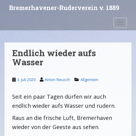
S
Bremerhavener-Ruderverein v. 1889
k
i
Toggle 
p
t
o
m
Endlich wieder aufs
a
i
Wasser
n
c
3. Juli 2020
Anton Reusch
Allgemein
o
n
t
Seit ein paar Tagen dürfen wir auch
e
endlich wieder aufs Wasser und rudern.
n
t
Raus an die frische Luft, Bremerhaven
wieder von der Geeste aus sehen.